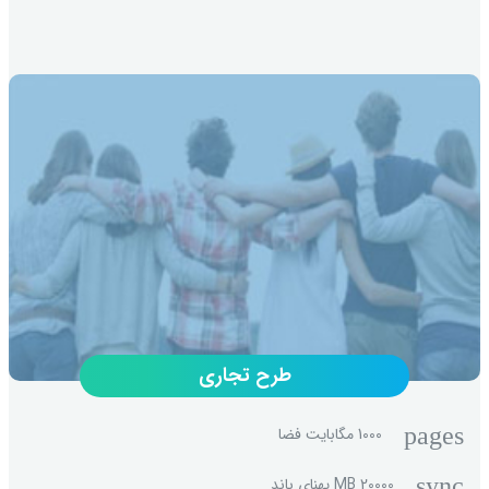
طرح تجاری
pages
1000 مگابایت فضا
sync
20000 MB پهنای باند