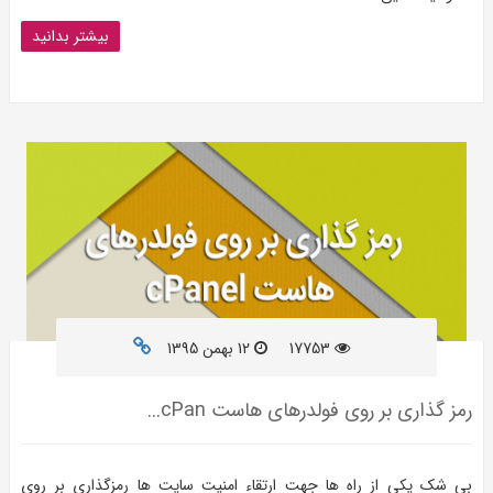
بیشتر بدانید
17753
12 بهمن 1395
رمز گذاری بر روی فولدرهای هاست cPan...
بی شک یکی از راه ها جهت ارتقاء امنیت سایت ها رمزگذاری بر روی