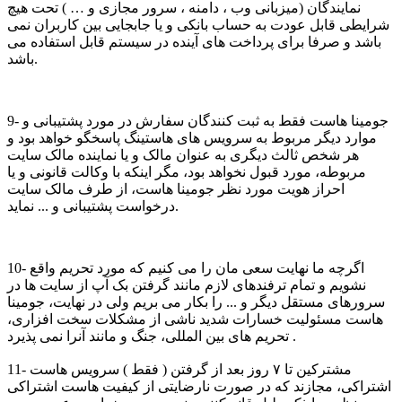
نمایندگان (میزبانی وب ، دامنه ، سرور مجازی و … ) تحت هیچ
شرایطی قابل عودت به حساب بانکی و یا جابجایی بین کاربران نمی
باشد و صرفا برای پرداخت های آینده در سیستم قابل استفاده می
باشد.
9- جومینا هاست فقط به ثبت کنندگان سفارش در مورد پشتیبانی و
موارد دیگر مربوط به سرویس های هاستینگ پاسخگو خواهد بود و
هر شخص ثالث دیگری به عنوان مالک و یا نماینده مالک سایت
مربوطه، مورد قبول نخواهد بود، مگر اینکه با وکالت قانونی و یا
احراز هویت مورد نظر جومینا هاست، از طرف مالک سایت
درخواست پشتیبانی و ... نماید.
10- اگرچه ما نهایت سعی مان را می کنیم که مورد تحریم واقع
نشویم و تمام ترفندهای لازم مانند گرفتن بک آپ از سایت ها در
سرورهای مستقل دیگر و ... را بکار می بریم ولی در نهایت، جومینا
هاست مسئولیت خسارات شدید ناشی از مشکلات سخت افزاری،
تحریم های بین المللی، جنگ و مانند آنرا نمی پذیرد .
11- مشترکین تا ۷ روز بعد از گرفتن ( فقط ) سرویس هاست
اشتراکی، مجازند که در صورت نارضایتی از کیفیت هاست اشتراکی