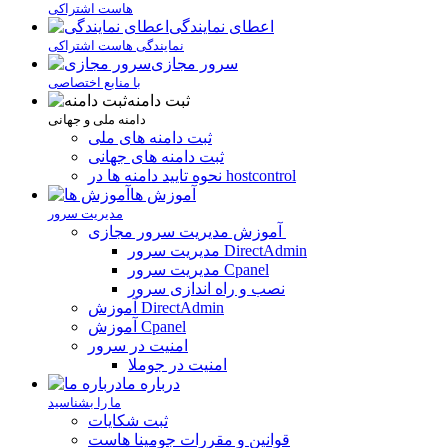
هاست اشتراکی
اعطای نمایندگی
نمایندگی هاست اشتراکی
سرور مجازی
با منابع اختصاصی
ثبت دامنه
دامنه ملی و جهانی
ثبت دامنه های ملی
ثبت دامنه های جهانی
نحوه تایید دامنه ها در hostcontrol
آموزش ها
مدیریت سرور
آموزش مدیریت سرور مجازی
مدیریت سرور DirectAdmin
مدیریت سرور Cpanel
نصب و راه اندازی سرور
آموزش DirectAdmin
آموزش Cpanel
امنیت در سرور
امنیت در جوملا
درباره ما
ما را بشناسید
ثبت شکایات
قوانین و مقررات جومینا هاست