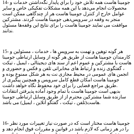
14- جومینا هاست همه تلاش خود را براي پايدار نگه‌داشتن خدمات و
محصولات انجام مي‌دهد با اين همه مشكلات تفكيكی خاص و ساير
عوامل خارج از كنترل جومینا هاست هر از چندگاهی ممكن است
منجر به وقفه در سرويس‌دهی جومینا هاست گردند. مشتركین
موافقت می نمايند جومینا هاست را برای نتايج اين وقفه‌ها مسئول
ندانند.
15- هر گونه توهین و تهمت به سرویس ها ، خدمات ، مسئولین و
کارمندان جومینا هاست از طریق هر گونه از وسایل ارتباطی جومینا
هاست با مشترکین و عموم اعم از سند های دیجیتالی ، ایمیل ، تیکت
، گفتگوی زنده و ارتباط های مخابراتی تلفن و فکس و حضوری و
انجمن های عمومی در محیط مجازی نت به هر شکل ممنوع بوده و
جومینا هاست امکان قطع کامل سرویس و همچنین پیگیری از
طریق مراجع قضایی را برای خود محفوظ نگاه خواهد داشت.
بدیهی است جومینا هاست با تمام وجود آماده پذیرفتن انتقادات
سازنده شما مشترکین محترم از از طریق وسایل ارتباطی جومینا
هاست(تلفن ، تیکت ، گفتگو آنلاین ، ایمیل) می باشد.
16- جومینا هاست مختار است که در صورت نیاز تغییرات مورد نظر
را در هر زمانی که لازم باشد در قوانین و مقررات فوق انجام دهد و