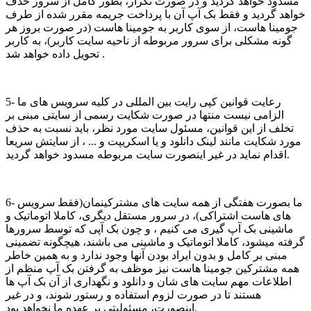
مسدود خواهد گردید و در صورت تکرار، بطور کامل از سرور حذف
خواهد گردید و فقط بک آپ آن با پرداخت جریمه مقرر شده از طرف
جومینا هاست، از سوی کاربر به جومینا هاست (در صورت بروز هر
گونه مشکلی برای سرور مربوطه از ناحیه سایت کاربر)، به کاربر
تحویل داده خواهد شد .
5- رعایت قوانین کپی رایت بین المللی در کلیه سرویس های ما
الزامی نیست منتها در صورت شکایت رسمی از سایتی مبنی بر
تخلف از این قوانین، مسئول سایت مورد نظر، باید نسبت به حذف
مورد شکایت مانند لینک دانلود و یا اسکریپت و ... ، از سایتش سریعا
اقدام نماید در غیر اینصورت سایت مربوطه مسدود خواهد گردید.
6- ما بصورت هفتگی از همه سایت های مشترکینمان(فقط سرویس
های هاست اشتراکی)، در سرور مستقل دیگری، کاملا اتوماتیک و
ماشینی بک آپ گیری می کنیم ، و چون بک آپی که توسط سرورها
گرفته میشود، کاملا اتوماتیک و ماشینی می باشند، هیچگونه تضمینی
مبنی بر کامل و بدون ایراد بودن آنها وجود ندارد و به همین خاطر
همه مشترکین جومینا هاست نیز موظف به گرفتن بک آپ منظم از
اطلاعات مهم سایت های شان و دانلود و نگهداری از آن بک آپ ها
هستند تا در صورت لزوم استفاده و رستور شوند، و در غیر
اینصورت، مسئولیتی بر عهده ما نخواهد بود.