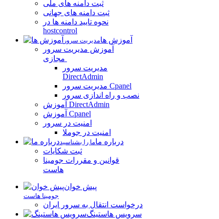
ثبت دامنه های ملی
ثبت دامنه های جهانی
نحوه تایید دامنه ها در
hostcontrol
آموزش ها
مدیریت سرور
آموزش مدیریت سرور
مجازی
مدیریت سرور
DirectAdmin
مدیریت سرور Cpanel
نصب و راه اندازی سرور
آموزش DirectAdmin
آموزش Cpanel
امنیت در سرور
امنیت در جوملا
درباره ما
ما را بشناسید
ثبت شکایات
قوانین و مقررات جومینا
هاست
پیش خوان
جومینا هاست
درخواست انتقال به سرور ایران
سرویس هاستینگ