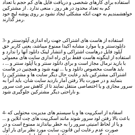
استفاده برای کارهای شخصی و دریافت فایل های کم حجم با تعداد
کم به تعداد محدود در هر روز ، منعی ندارد . از مشترکین
خواهشمندیم به جهت انکه مشکلی ایجاد نشود بر روی پوشه لیچ خود
رمز گذارند.
3- استفاده از هاست های اشتراکی جهت راه اندازی آپلودسنتر و
دانلودسنتر و یا موارد مشابه اکیدا ممنوع میباشد، یعنی کاربر حق
آپلود فایل درهاست اشتراکی و انتشار لینک دانلود آنها را ندارد و
استفاده از اینگونه هاست فقط برای راه اندازی سایت های معمولی
با بازید نرمال مجاز است و برای دانلود سنتر و یا آپلود سنتر و ... ،
باید هاست مخصوص دانلود و یا ... تهیه شود و همچنین در هاست
اشتراکی مشترکین باید رعایت حال دیگر سایت ها و مشترکین را
بنمایند و در صورت بالا رفتن آمار بازدید سایت شان، باید آنرا به
سرور مجازی و یا اختصاصی منتقل نمایند تا از کاهش سرعت سرور
و ناراحتی دیگر مشترکین جلوگیری شود.
4- اسفاده از اسکریپت ها و یا سیستم های مدیریت محتوایی که
باعث بالا رفتن لود سرور شوند مانند اسکریپت های چت آنلاین و ...
و یا از لحاظ امنیتی سرور را به خطر بیاندازند ممنوع است و در
صورت عدم رعایت این قانون، سایت مورد نظر برای بار اول